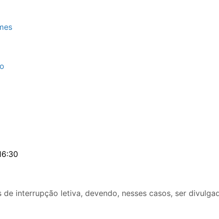
mes
xo
16:30
s de interrupção letiva, devendo, nesses casos, ser divul